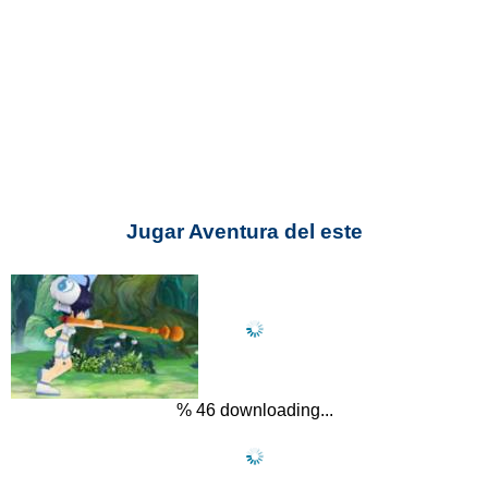
Jugar Aventura del este
% 48 downloading...