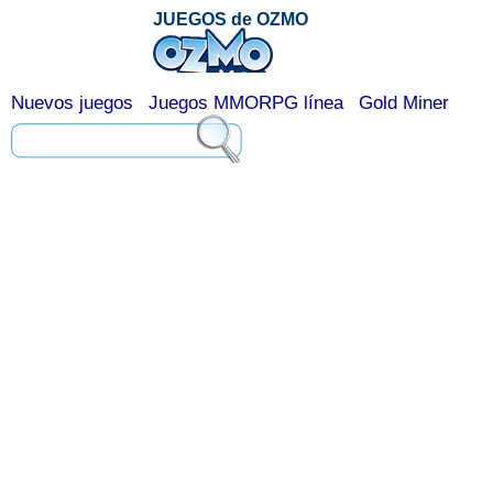
JUEGOS de OZMO
Nuevos juegos
Juegos MMORPG línea
Gold Miner