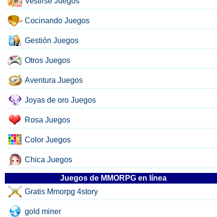
Vestirse Juegos
Cocinando Juegos
Gestión Juegos
Otros Juegos
Aventura Juegos
Joyas de oro Juegos
Rosa Juegos
Color Juegos
Chica Juegos
Juegos de MMORPG en línea
Gratis Mmorpg 4story
gold miner