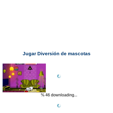
Jugar Diversión de mascotas
% 47 downloading...